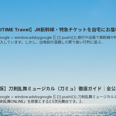
VITIME Travel】JR新幹線・特急チケットを自宅
ygoogle = window.adsbygoogle || []).push({})
入しています。しかし、出発前の混雑した駅で長い行列に並ぶ...
版】刀剣乱舞ミュージカル（刀ミュ）徹底ガイド｜全公
ygoogle = window.adsbygoogle || []).push({});
乱舞ONLINE』を原案とする2.5次元舞台です。2...