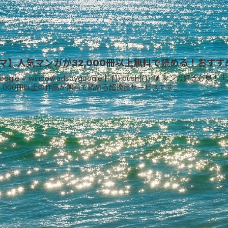
マ】人気マンガが32,000冊以上無料で読める！おす
ygoogle = window.adsbygoogle || []).push({});
2,000冊以上の作品が無料で読める超優良サービスです...