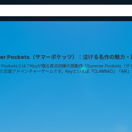
mer Pockets（サマーポケッツ）：泣ける名作の魅力・評価
r Pocketsとは？Keyが贈る原点回帰の感動作「Summer Pocke
た恋愛アドベンチャーゲームです。Keyといえば『CLANNAD』『AIR』..