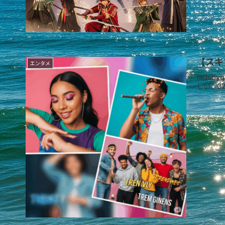
【スキ
エンタメ
(adsb
しい、3