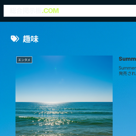
総合掲示板
.COM
趣味
Sum
エンタメ
Summe
発売され