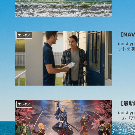
【NA
エンタメ
(adsb
ットを購
【最新
エンタメ
(adsb
ーム『刀剣