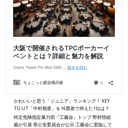
かわいいと思う「ジュニア」ランキング！ KEY
TO LIT「中村嶺亜」を16票差で抑えた1位は？
特定危険指定暴力団『工藤会』トップ 野村悟総
裁が引退 県公安委員会が公示 工藤会に君臨して