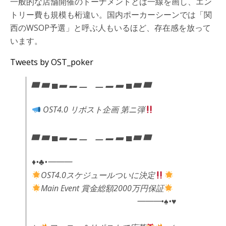
一般的な店舗開催のトーナメントとは一線を画し、エン
トリー費も規模も桁違い。国内ポーカーシーンでは「関
西のWSOP予選」と呼ぶ人もいるほど、存在感を放って
います。
Tweets by OST_poker
▆ ▅ ▄ ▃ ▂ ▁ ▁ ▂ ▃ ▄ ▅ ▆
OST4.0 リポスト企画 第ニ弾
▆ ▅ ▄ ▃ ▂ ▁ ▁ ▂ ▃ ▄ ▅ ▆
♦︎•♣︎•━━━
OST4.0スケジュールついに決定
Main Event 賞金総額2000万円保証
━━━•♠︎•♥