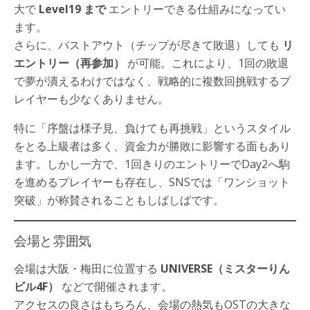
大で
Level19 まで
エントリーできる仕組みになってい
ます。
さらに、バストアウト（チップが尽きて敗退）しても
リ
エントリー（再参加）
が可能。これにより、1回の敗退
で夢が潰えるわけではなく、戦略的に複数回挑戦するプ
レイヤーも少なくありません。
特に「序盤は様子見、負けても再挑戦」というスタイル
をとる上級者は多く、資金力が勝敗に影響する面もあり
ます。しかし一方で、1回きりのエントリーでDay2へ駒
を進めるプレイヤーも存在し、SNSでは「ワンショット
突破」が称賛されることもしばしばです。
会場と雰囲気
会場は大阪・梅田に位置する
UNIVERSE（ミスターりん
ビル4F）
などで開催されます。
アクセスの良さはもちろん、会場の熱気もOSTの大きな