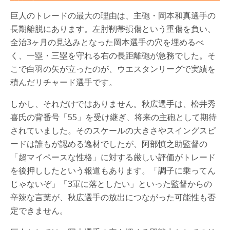
巨人のトレードの最大の理由は、主砲・岡本和真選手の
長期離脱にあります。左肘靭帯損傷という重傷を負い、
全治3ヶ月の見込みとなった岡本選手の穴を埋めるべ
く、一塁・三塁を守れる右の長距離砲が急務でした。そ
こで白羽の矢が立ったのが、ウエスタンリーグで実績を
積んだリチャード選手です。
しかし、それだけではありません。秋広選手は、松井秀
喜氏の背番号「55」を受け継ぎ、将来の主砲として期待
されていました。そのスケールの大きさやスイングスピ
ードは誰もが認める逸材でしたが、阿部慎之助監督の
「超マイペースな性格」に対する厳しい評価がトレード
を後押ししたという報道もあります。「調子に乗ってん
じゃないぞ」「3軍に落としたい」といった監督からの
辛辣な言葉が、秋広選手の放出につながった可能性も否
定できません。