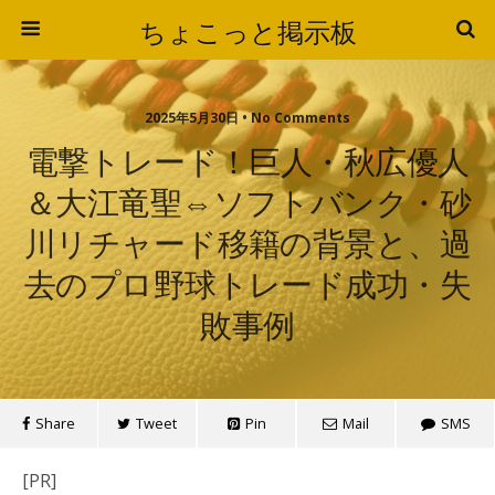
ちょこっと掲示板
2025年5月30日 • No Comments
電撃トレード！巨人・秋広優人
＆大江竜聖⇔ソフトバンク・砂
川リチャード移籍の背景と、過
去のプロ野球トレード成功・失
敗事例
Share
Tweet
Pin
Mail
SMS
[PR]