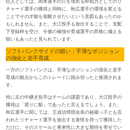
巨人としては、岡本選手の穴を埋める即戦力としてのリ
チャード選手の獲得と同時に、秋広選手の環境を変える
ことでその才能を覚醒させたいという意図もあったのか
もしれません。また、大江投手も放出することで、支配
下登録枠を空け、今後の補強や育成選手の昇格に備える
狙いもあったと見られています。
ソフトバンクサイドの狙い：手薄なポジション
の強化と若手育成
一方のソフトバンクは、手薄なポジションの強化と若手
育成の観点からこのトレードに踏み切ったと推測されま
す。
特に左の中継ぎ投手はチームの課題であり、大江投手の
獲得は「渡りに船」であったと言えるでしょう。また、
秋広選手に関しては、王貞治球団会長の秘蔵っ子とも言
われたリチャード選手を放出する覚悟を持って獲得した
だけに、そのスケールと将来性に大きな期待を寄せてい