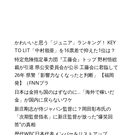
かわいいと思う「ジュニア」ランキング！ KEY
TO LIT「中村嶺亜」を16票差で抑えた1位は？
特定危険指定暴力団『工藤会』トップ 野村悟総
裁が引退 県公安委員会が公示 工藤会に君臨して
26年 県警「影響力なくなったと判断」 【福岡
発】（FNNプラ
日本は金持ち国のはずなのに…「海外で稼いだ
金」が国内に戻らないワケ
新庄剛志が侍ジャパン監督に？岡田彰布氏の
「次期監督指名」に新庄監督が放った“爆笑回
答”の真相
歴代WBC日本代表メンバーをリストアップ