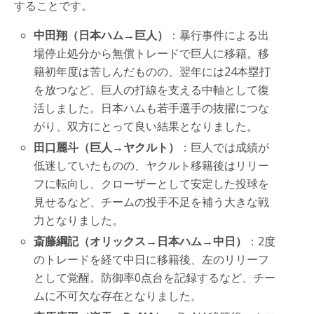
することです。
中田翔（日本ハム→巨人）
：暴行事件による出
場停止処分から無償トレードで巨人に移籍。移
籍初年度は苦しんだものの、翌年には24本塁打
を放つなど、巨人の打線を支える中軸として復
活しました。日本ハムも若手選手の抜擢につな
がり、双方にとって良い結果となりました。
田口麗斗（巨人→ヤクルト）
：巨人では成績が
低迷していたものの、ヤクルト移籍後はリリー
フに転向し、クローザーとして安定した投球を
見せるなど、チームの投手不足を補う大きな戦
力となりました。
斎藤綱記（オリックス→日本ハム→中日）
：2度
のトレードを経て中日に移籍後、左のリリーフ
として覚醒。防御率0点台を記録するなど、チー
ムに不可欠な存在となりました。