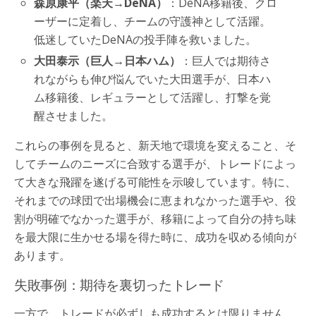
森原康平（楽天→DeNA）
：DeNA移籍後、クロ
ーザーに定着し、チームの守護神として活躍。
低迷していたDeNAの投手陣を救いました。
大田泰示（巨人→日本ハム）
：巨人では期待さ
れながらも伸び悩んでいた大田選手が、日本ハ
ム移籍後、レギュラーとして活躍し、打撃を覚
醒させました。
これらの事例を見ると、新天地で環境を変えること、そ
してチームのニーズに合致する選手が、トレードによっ
て大きな飛躍を遂げる可能性を示唆しています。特に、
それまでの球団で出場機会に恵まれなかった選手や、役
割が明確でなかった選手が、移籍によって自分の持ち味
を最大限に生かせる場を得た時に、成功を収める傾向が
あります。
失敗事例：期待を裏切ったトレード
一方で、トレードが必ずしも成功するとは限りません。