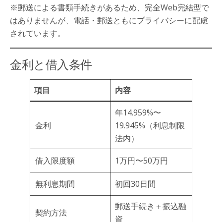
※郵送による書類手続きがあるため、完全Web完結型で
はありませんが、電話・郵送ともにプライバシーに配慮
されています。
金利と借入条件
項目
内容
年14.959%〜
金利
19.945%（利息制限
法内）
借入限度額
1万円〜50万円
無利息期間
初回30日間
郵送手続き＋振込融
契約方法
資