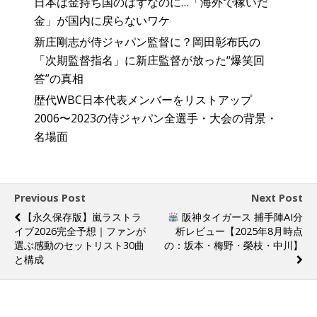
日本は金持ち国のはずなのに…「海外で稼いだ
金」が国内に戻らないワケ
新庄剛志が侍ジャパン監督に？岡田彰布氏の
「次期監督指名」に新庄監督が放った“爆笑回
答”の真相
歴代WBC日本代表メンバーをリストアップ
2006〜2023の侍ジャパン全選手・大会の背景・
名場面
Previous Post
Next Post
【永久保存版】嵐ラストラ
阪神タイガース 捕手陣AI分
イブ2026完全予想｜ファンが
析レビュー【2025年8月時点
選ぶ感動のセットリスト30曲
の：坂本・梅野・榮枝・中川】
と構成