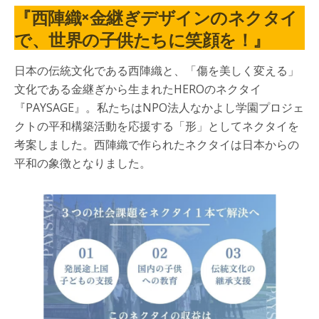
『西陣織×金継ぎデザインのネクタイ
で、世界の子供たちに笑顔を！』
日本の伝統文化である西陣織と、「傷を美しく変える」
文化である金継ぎから生まれたHEROのネクタイ
『PAYSAGE』。私たちはNPO法人なかよし学園プロジェ
クトの平和構築活動を応援する「形」としてネクタイを
考案しました。西陣織で作られたネクタイは日本からの
平和の象徴となりました。