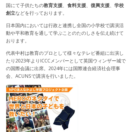
国にて子供たちの
教育支援
、
食料支援
、
復興支援
、
学校
創立
などを行っております。
日本国内においては行政と連携し全国の小学校で講演活
動や平和教育を通して学ぶことのたのしさを伝え続けて
おります。
代表中村は教育のプロとして様々なテレビ番組に出演し
たり2023年よりICCCメンバーとして英国ウィンザー城で
の国際会議に出席。2024年には国際連合経済社会理事
会、ACUNSで講演を行いました。