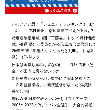
かわいいと思う「ジュニア」ランキング！ KEY
TO LIT「中村嶺亜」を16票差で抑えた1位は？
特定危険指定暴力団『工藤会』トップ 野村悟総
裁が引退 県公安委員会が公示 工藤会に君臨して
26年 県警「影響力なくなったと判断」 【福岡
発】（FNNプラ
日本は金持ち国のはずなのに…「海外で稼いだ
金」が国内に戻らないワケ
新庄剛志が侍ジャパン監督に？岡田彰布氏の
「次期監督指名」に新庄監督が放った“爆笑回
答”の真相
歴代WBC日本代表メンバーをリストアップ
2006〜2023の侍ジャパン全選手・大会の背景・