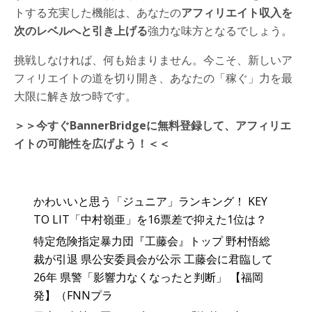
トする充実した機能は、あなたの
アフィリエイト収入を
次のレベルへと引き上げる
強力な味方となるでしょう。
挑戦しなければ、何も始まりません。今こそ、新しいア
フィリエイトの道を切り開き、あなたの「稼ぐ」力を最
大限に解き放つ時です。
＞＞今すぐBannerBridgeに無料登録して、アフィリエ
イトの可能性を広げよう！＜＜
かわいいと思う「ジュニア」ランキング！ KEY
TO LIT「中村嶺亜」を16票差で抑えた1位は？
特定危険指定暴力団『工藤会』トップ 野村悟総
裁が引退 県公安委員会が公示 工藤会に君臨して
26年 県警「影響力なくなったと判断」 【福岡
発】（FNNプラ