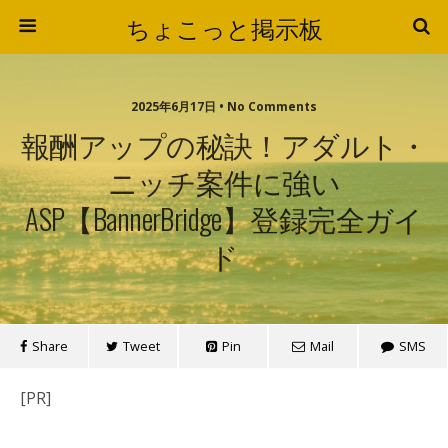
ちょこっと掲示板
2025年6月17日 • No Comments
報酬アップの秘訣！アダルト・
ニッチ案件に強い
ASP【BannerBridge】登録完全ガイ
ド
Share
Tweet
Pin
Mail
SMS
[PR]