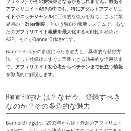
ブリッジ）がその解決策となるかもしれません。数ある
アフィリエイトASPの中でも、特にアダルトアフィリエ
イト
や
ニッチジャンル
に圧倒的な強みを持ち、さらに業
界初の「
2tier制度
」という独自の報酬システムで、あな
たの
アフィリエイト報酬を最大化
する可能性を秘めた
ASP、それがBannerBridgeです。
BannerBridgeの多岐にわたる魅力と、具体的な登録方
法、そして登録後にすぐに実践できる効果的な活用法ま
で、
アフィリエイト初心者からベテランまで役立つ情報
を徹底的に解説します。
BannerBridgeとは？なぜ今、登録すべき
なのか？その多角的な魅力
BannerBridgeは、2003年から続く老舗のアフィリエイ
トASPで、オンライン決済サービスのパイオニアである