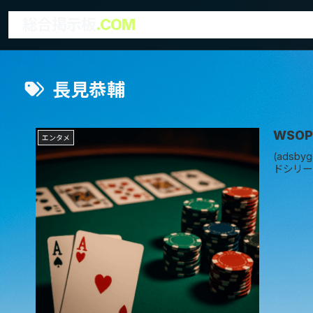
総合掲示板
.COM
長見恭輔
WSO
エンタメ
(adsb
ドシリー