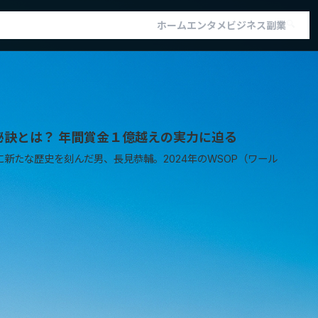
🔍
ホーム
エンタメ
ビジネス
副業
秘訣とは？ 年間賞金１億越えの実力に迫る
本のポーカーシーンに新たな歴史を刻んだ男、長見恭輔。2024年のWSOP（ワール