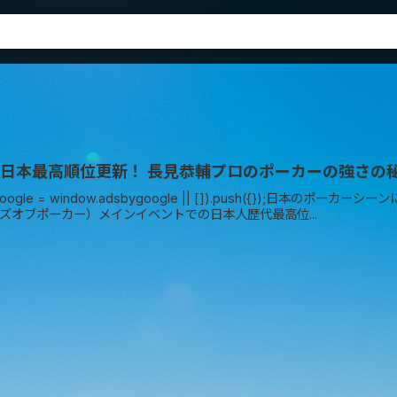
P日本最高順位更新！ 長見恭輔プロのポーカーの強さの
ygoogle = window.adsbygoogle || []).push({});日
ズオブポーカー）メインイベントでの日本人歴代最高位...