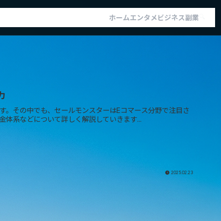
🔍
ホーム
エンタメ
ビジネス
副業
力
す。その中でも、セールモンスターはEコマース分野で注目さ
体系などについて詳しく解説していきます...
2025.02.23