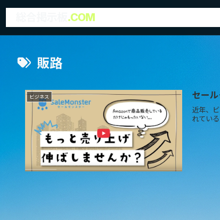
総合掲示板
.COM
販路
セール
ビジネス
近年、ビ
れている