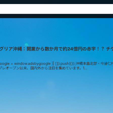
グリア沖縄：開業から数か月で約24億円の赤字！？ 
ygoogle = window.adsbygoogle || []).push({});
プレオープン以来、国内外から注目を集めています。1....