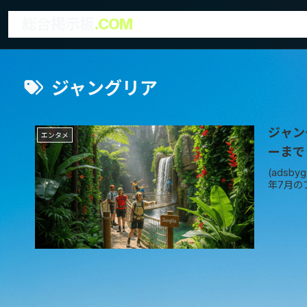
総合掲示板
.COM
ジャングリア
ジャン
エンタメ
ーまで
(adsb
年7月の